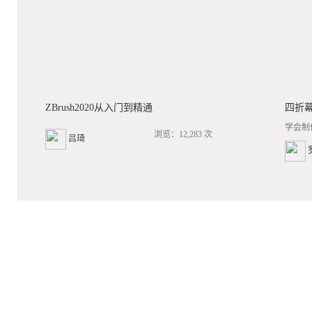
ZBrush2020从入门到精通
四折
学会制
浏览：12,283 次
吕琦