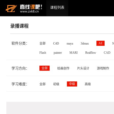
课程列表
录播课程
软件分类：
AE
全部
C4D
maya
3dmax
N
Flash
painter
MARI
Realflow
CAD
学习方向：
全部
绘画创作
片头设计
游戏制作
学习难度：
中级
全部
初级
高级