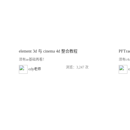
element 3d 与 cinema 4d 整合教程
PFTra
须有ae基础再看！
须有c4
浏览：3,247 次
ccly老师