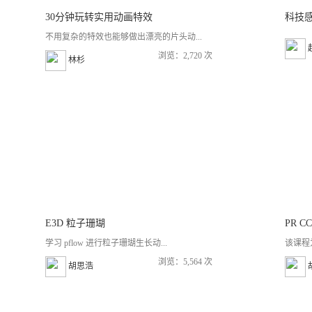
30分钟玩转实用动画特效
不用复杂的特效也能够做出漂亮的片头动...
浏览：2,720 次
林杉
E3D 粒子珊瑚
PR C
学习 pflow 进行粒子珊瑚生长动...
该课程
浏览：5,564 次
胡思浩