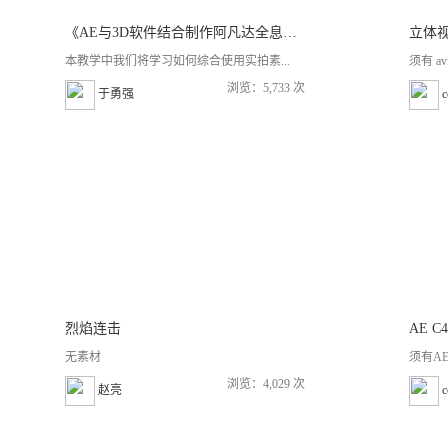
《AE与3D软件结合制作阿凡达全息交互效果制作教程》
立体
本教学中我们将学习如何综合使用实拍素...
须有 a
浏览：5,733 次
于勇强
烈焰连击
AE C
无素材
须有AE
浏览：4,029 次
赵亮