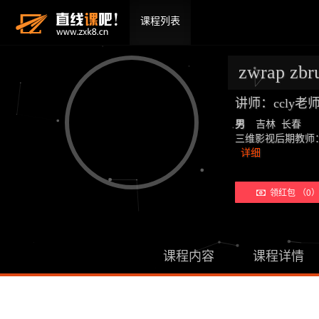
课程列表
zwrap z
讲师：ccly
男
吉林 长春
三维影视后期教师：19年教学经
详细
领红包 （0
课程内容
课程详情