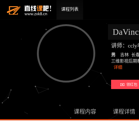
课程列表
DaVin
讲师：ccl
男
吉林 长
三维影视后期教师：19
详细
领红包 
课程内容
课程详情