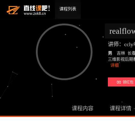
课程列表
realflo
讲师：ccl
男
吉林 长
三维影视后期教师：19
详细
领红包 
课程内容
课程详情