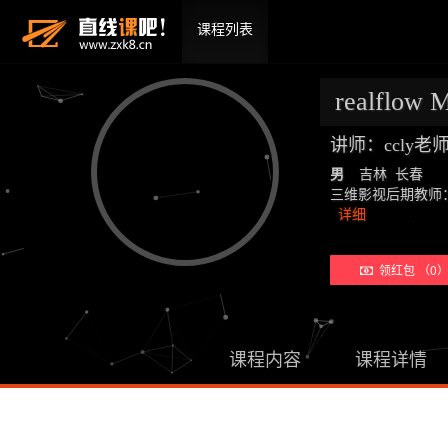
课程列表
realflo
讲师：ccly
男
吉林 长春
三维影视后期教师：19年教学经
详细
领红包 （0
课程内容
课程详情