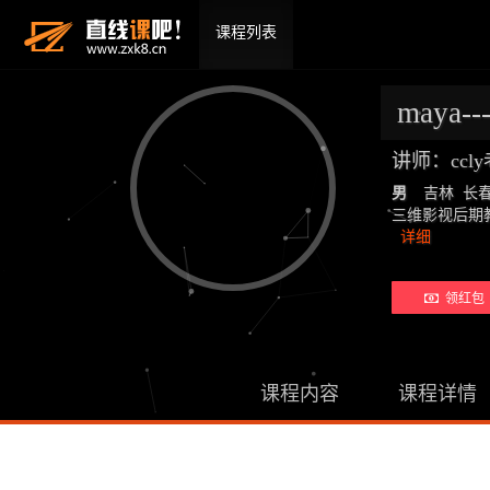
课程列表
maya-
讲师：ccl
男
吉林 长
三维影视后期教师：19
详细
领红包 
课程内容
课程详情